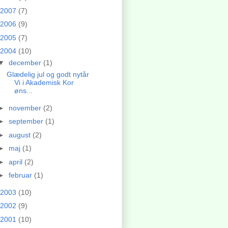
2007
(7)
2006
(9)
2005
(7)
2004
(10)
▼
december
(1)
Glædelig jul og godt nytår
Vi i Akademisk Kor
øns...
►
november
(2)
►
september
(1)
►
august
(2)
►
maj
(1)
►
april
(2)
►
februar
(1)
2003
(10)
2002
(9)
2001
(10)