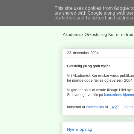
This site uses cookies from Google to 
are shared with Google along with per
statistics, and to detect and address
Akademisk O
Akademisk Orkester og Kor er et trad
23. december 2004
Glædelig jul og godt nytår
Vi i Akademisk Kor ønsker vores publikum 
for mange gode fælles oplevelser i 2004.
Vi glæder os til at vende tilbage i det ny
Se hvor og hvornår på
koncertens hjemm
Indsendt af
Webmaster
kl.
14:27
Ingen
Nyere opslag