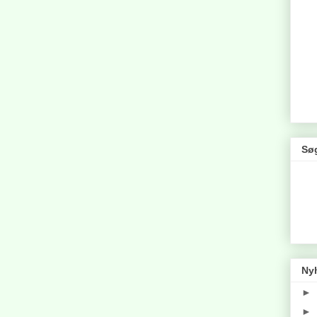
Søg
Ny
►
►