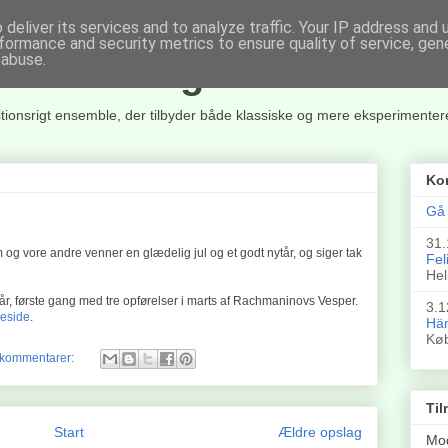
deliver its services and to analyze traffic. Your IP address and
formance and security metrics to ensure quality of service, ge
 abuse.
rkester og Kor
itionsrigt ensemble, der tilbyder både klassiske og mere eksperimente
Ko
Gå 
31.
og vore andre venner en glædelig jul og et godt nytår, og siger tak
Fel
Hel
e år, første gang med tre opførelser i marts af Rachmaninovs Vesper.
3.1
eside
.
Hän
Kø
 kommentarer:
Til
Start
Ældre opslag
Mo