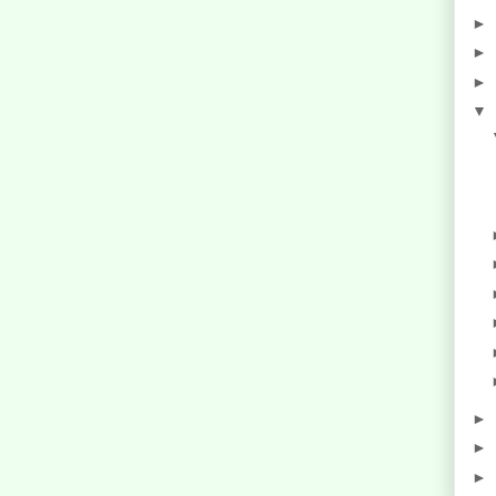
►
►
►
▼
►
►
►