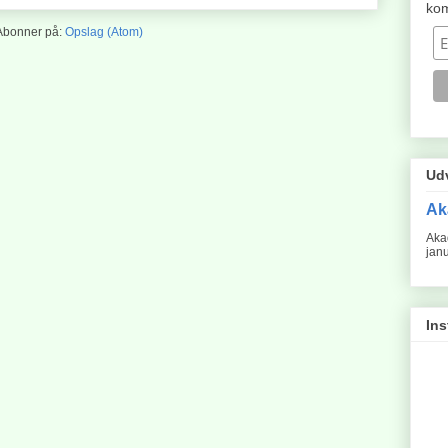
ko
Abonner på:
Opslag (Atom)
Ud
Ak
Aka
jan
In