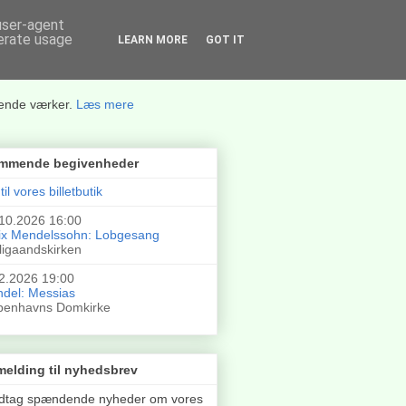
 user-agent
nerate usage
LEARN MORE
GOT IT
rende værker.
Læs mere
mmende begivenheder
til vores billetbutik
10.2026 16:00
ix Mendelssohn: Lobgesang
ligaandskirken
2.2026 19:00
del: Messias
benhavns Domkirke
melding til nyhedsbrev
dtag spændende nyheder om vores