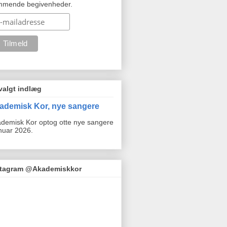
mmende begivenheder.
valgt indlæg
ademisk Kor, nye sangere
demisk Kor optog otte nye sangere
anuar 2026.
stagram @Akademiskkor