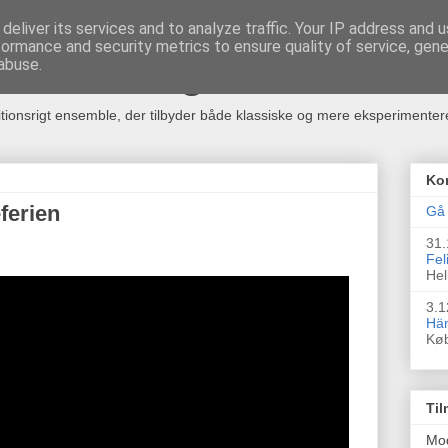
deliver its services and to analyze traffic. Your IP address and 
formance and security metrics to ensure quality of service, gen
rkester og Kor
abuse.
itionsrigt ensemble, der tilbyder både klassiske og mere eksperimente
Ko
ferien
Gå 
31.
Fel
Hel
3.1
Hän
Kø
Til
Mo