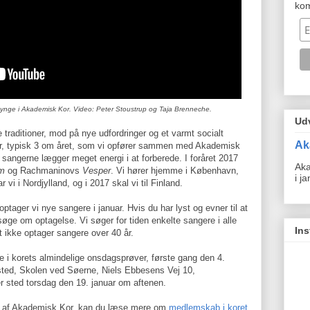
ko
synge i Akademisk Kor. Video: Peter Stoustrup og Taja Brenneche.
Ud
e traditioner, mod på nye udfordringer og et varmt socialt
Ak
ier, typisk 3 om året, som vi opfører sammen med Akademisk
 sangerne lægger meget energi i at forberede. I foråret 2017
Aka
em
og Rachmaninovs
Vesper
. Vi hører hjemme i København,
i j
 vi i Nordjylland, og i 2017 skal vi til Finland.
 optager vi nye sangere i januar. Hvis du har lyst og evner til at
øge om optagelse. Vi søger for tiden enkelte sangere i alle
In
ikke optager sangere over 40 år.
 i korets almindelige onsdagsprøver, første gang den 4.
sted, Skolen ved Søerne, Niels Ebbesens Vej 10,
r sted torsdag den 19. januar om aftenen.
 del af Akademisk Kor, kan du læse mere om
medlemskab i koret
,