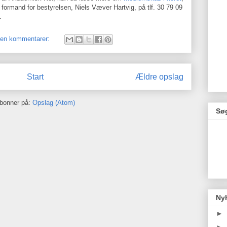
 formand for bestyrelsen, Niels Væver Hartvig, på tlf. 30 79 09
.
gen kommentarer:
Start
Ældre opslag
bonner på:
Opslag (Atom)
Søg
Ny
►
►