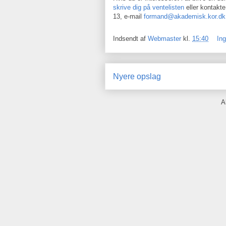
skrive dig på ventelisten
eller kontakte
13, e-mail
formand@akademisk.kor.dk
Indsendt af
Webmaster
kl.
15:40
In
Nyere opslag
A