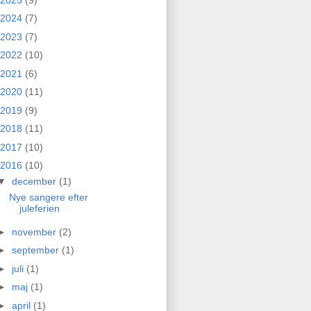
2024
(7)
2023
(7)
2022
(10)
2021
(6)
2020
(11)
2019
(9)
2018
(11)
2017
(10)
2016
(10)
▼
december
(1)
Nye sangere efter
juleferien
►
november
(2)
►
september
(1)
►
juli
(1)
►
maj
(1)
►
april
(1)