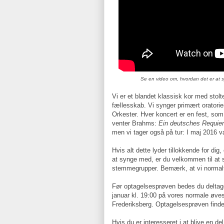
Se en video om, hvordan det er at 
Vi er et blandet klassisk kor med stolt
fællesskab. Vi synger primært orator
Orkester. Hver koncert er en fest, som
venter Brahms:
Ein deutsches Requi
men vi tager også på tur: I maj 2016 var
Hvis alt dette lyder tillokkende for dig,
at synge med, er du velkommen til at s
stemmegrupper. Bemærk, at vi normalt 
Før optagelsesprøven bedes du deltage
januar kl. 19:00 på vores normale øve
Frederiksberg. Optagelsesprøven finde
Hvis du er interesseret i at blive en