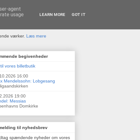
user-agent
erate usage
LEARN MORE
GOT IT
rende værker.
Læs mere
mmende begivenheder
til vores billetbutik
10.2026 16:00
ix Mendelssohn: Lobgesang
ligaandskirken
2.2026 19:00
del: Messias
benhavns Domkirke
melding til nyhedsbrev
dtag spændende nyheder om vores