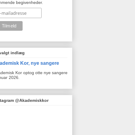
mmende begivenheder.
valgt indlæg
ademisk Kor, nye sangere
demisk Kor optog otte nye sangere
anuar 2026.
stagram @Akademiskkor