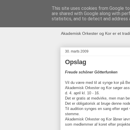
This site uses cookies from Google to 
are shared with Google along with per
Akademisk O
statistics, and to detect and address 
Akademisk Orkester og Kor er et trad
30. marts 2009
Opslag
Freude schöner Götterfunken
Vil du være med til at synge kor på B
Akademisk Orkester og Kor søger assist
d. 4. april kl. 10 - 16.
Det er gratis at medvirke, men man bet
Det er obligatorisk at bruge denne no
Til audition synges en sang efter eget v
stemme.
Akademisk Orkester og Kor åbner iøvrigt
som medlemmer af koret efter projekte