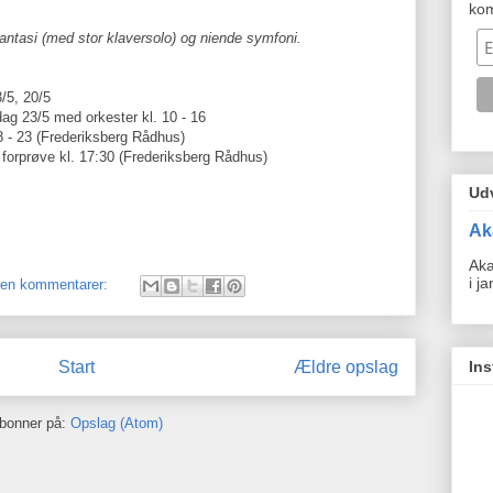
ko
fantasi (med stor klaversolo) og niende symfoni.
3/5, 20/5
dag 23/5 med orkester kl. 10 - 16
8 - 23 (Frederiksberg Rådhus)
- forprøve kl. 17:30 (Frederiksberg Rådhus)
Ud
Ak
Aka
i j
gen kommentarer:
In
Start
Ældre opslag
bonner på:
Opslag (Atom)