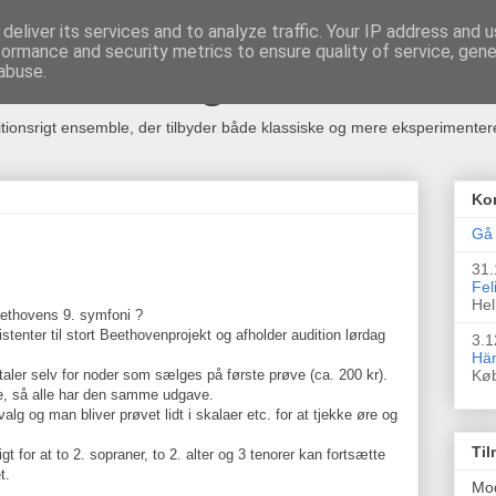
deliver its services and to analyze traffic. Your IP address and 
formance and security metrics to ensure quality of service, gen
rkester og Kor
abuse.
itionsrigt ensemble, der tilbyder både klassiske og mere eksperimente
Ko
Gå 
31.
Fel
Hel
eethovens 9. symfoni ?
enter til stort Beethovenprojekt og afholder audition lørdag
3.1
Hän
aler selv for noder som sælges på første prøve (ca. 200 kr).
Kø
de, så alle har den samme udgave.
alg og man bliver prøvet lidt i skalaer etc. for at tjekke øre og
Til
 for at to 2. sopraner, to 2. alter og 3 tenorer kan fortsætte
t.
Mo