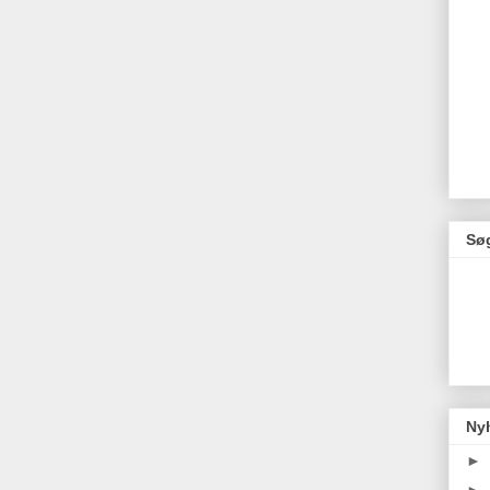
Søg
Ny
►
►