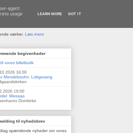
user-agent
erate usage
LEARN MORE
GOT IT
rende værker.
Læs mere
mmende begivenheder
til vores billetbutik
10.2026 16:00
ix Mendelssohn: Lobgesang
ligaandskirken
2.2026 19:00
del: Messias
benhavns Domkirke
melding til nyhedsbrev
dtag spændende nyheder om vores