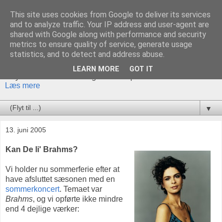
This site uses cookies from Google to deliver its services
Akademisk Orkester og
and to analyze traffic. Your IP address and user-agent are
shared with Google along with performance and security
Kor
metrics to ensure quality of service, generate usage
statistics, and to detect and address abuse.
Akademisk Orkester og Kor er et traditionsrigt ensemble, der
LEARN MORE
GOT IT
tilbyder både klassiske og mere eksperimenterende værker.
Læs mere
▼
13. juni 2005
Kan De li' Brahms?
Vi holder nu sommerferie efter at
have afsluttet sæsonen med en
sommerkoncert
. Temaet var
Brahms
, og vi opførte ikke mindre
end 4 dejlige værker: