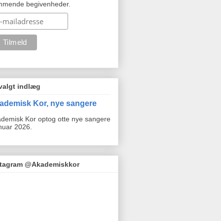
mmende begivenheder.
valgt indlæg
ademisk Kor, nye sangere
demisk Kor optog otte nye sangere
anuar 2026.
stagram @Akademiskkor