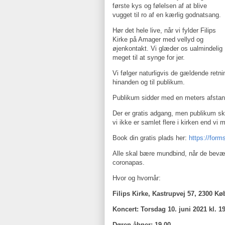
første kys og følelsen af at blive
vugget til ro af en kærlig godnatsang.
Hør det hele live, når vi fylder Filips
Kirke på Amager med vellyd og
øjenkontakt. Vi glæder os ualmindelig
meget til at synge for jer.
Vi følger naturligvis de gældende retn
hinanden og til publikum.
Publikum sidder med en meters afstand
Der er gratis adgang, men publikum sk
vi ikke er samlet flere i kirken end vi 
Book din gratis plads her:
https://for
Alle skal bære mundbind, når de bevæger
coronapas.
Hvor og hvornår:
Filips Kirke, Kastrupvej 57, 2300 K
Koncert: Torsdag 10. juni 2021 kl. 1
Døren åbner: 19.00