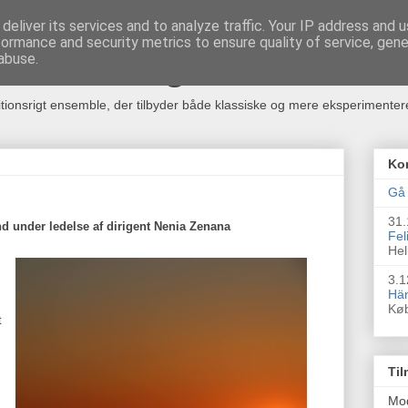
deliver its services and to analyze traffic. Your IP address and 
formance and security metrics to ensure quality of service, gen
rkester og Kor
abuse.
itionsrigt ensemble, der tilbyder både klassiske og mere eksperimente
Ko
Gå 
31.
 under ledelse af dirigent Nenia Zenana
Fel
Hel
3.1
Hän
Kø
t
Til
Mo