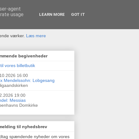
user-agent
erate usage
LEARN MORE
GOT IT
rende værker.
Læs mere
mmende begivenheder
til vores billetbutik
10.2026 16:00
ix Mendelssohn: Lobgesang
ligaandskirken
2.2026 19:00
del: Messias
benhavns Domkirke
melding til nyhedsbrev
dtag spændende nyheder om vores