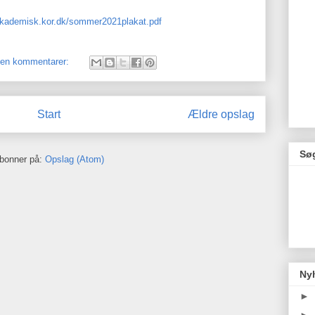
/akademisk.kor.dk/sommer2021plakat.pdf
gen kommentarer:
Start
Ældre opslag
Søg
bonner på:
Opslag (Atom)
Ny
►
►