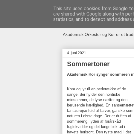
This site uses cookies from Google to 
are shared with Google along with per
Akademisk O
statistics, and to detect and address 
Akademisk Orkester og Kor er et trad
4. juni 2021
Sommertoner
Akademisk Kor synger sommeren ind
Kom og lyt til en perlerække af de
sange, der hylder den nordiske
midsommer, de lyse nætter og den
berusende kærlighed. En sansemætte
fantasirejse fuld af farver, ganske som
naturen i disse dage. Der er duften af
sommereng, lyden af forårskåd
fuglekvidder og det lange blik ud i
havets horisont. Den tyste magi i det