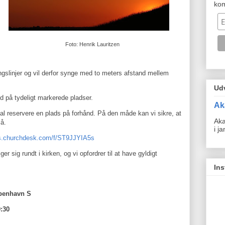
ko
Foto: Henrik Lauritzen
ingslinjer og vil derfor synge med to meters afstand mellem
Ud
 på tydeligt markerede pladser.
Ak
al reservere en plads på forhånd. På den måde kan vi sikre, at
Aka
må.
i j
ms.churchdesk.com/f/ST9JJYIA5s
 sig rundt i kirken, og vi opfordrer til at have gyldigt
In
øbenhavn S
9:30