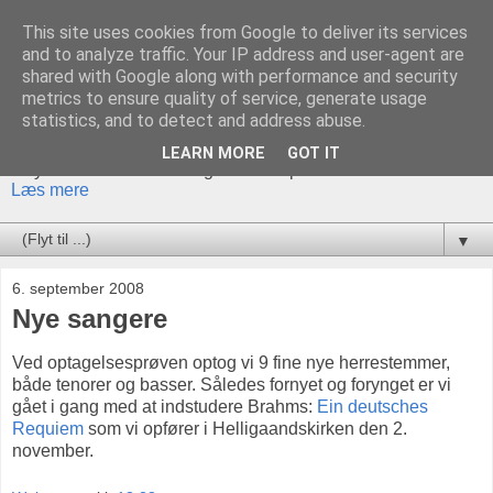
This site uses cookies from Google to deliver its services
Akademisk Orkester og
and to analyze traffic. Your IP address and user-agent are
shared with Google along with performance and security
Kor
metrics to ensure quality of service, generate usage
statistics, and to detect and address abuse.
Akademisk Orkester og Kor er et traditionsrigt ensemble, der
LEARN MORE
GOT IT
tilbyder både klassiske og mere eksperimenterende værker.
Læs mere
▼
6. september 2008
Nye sangere
Ved optagelsesprøven optog vi 9 fine nye herrestemmer,
både tenorer og basser. Således fornyet og forynget er vi
gået i gang med at indstudere Brahms:
Ein deutsches
Requiem
som vi opfører i Helligaandskirken den 2.
november.