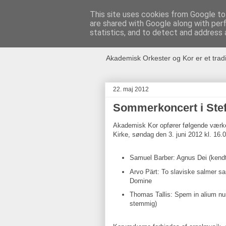
This site uses cookies from Google to 
are shared with Google along with per
Akademisk O
statistics, and to detect and address 
Akademisk Orkester og Kor er et trad
22. maj 2012
Sommerkoncert i Ste
Akademisk Kor opfører følgende værke
Kirke, søndag den 3. juni 2012 kl. 16.
Samuel Barber: Agnus Dei (kend
Arvo Pärt: To slaviske salmer 
Domine
Thomas Tallis: Spem in alium nu
stemmig)