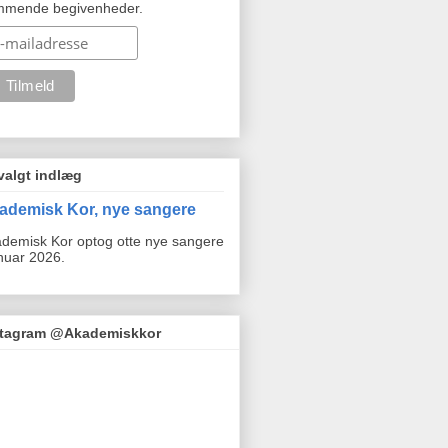
mmende begivenheder.
valgt indlæg
ademisk Kor, nye sangere
demisk Kor optog otte nye sangere
anuar 2026.
stagram @Akademiskkor