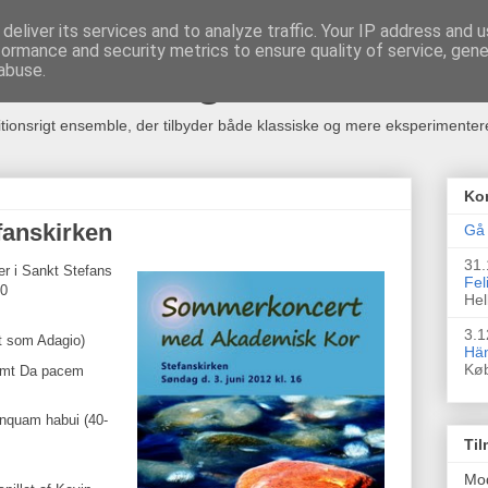
deliver its services and to analyze traffic. Your IP address and 
formance and security metrics to ensure quality of service, gen
rkester og Kor
abuse.
itionsrigt ensemble, der tilbyder både klassiske og mere eksperimente
Ko
fanskirken
Gå 
31.
r i Sankt Stefans
Fel
00
Hel
3.1
t som Adagio)
Hän
Kø
samt Da pacem
nquam habui (40-
Til
Mo