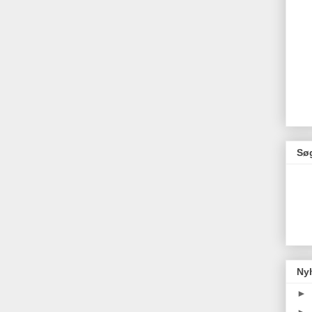
Søg
Ny
►
►