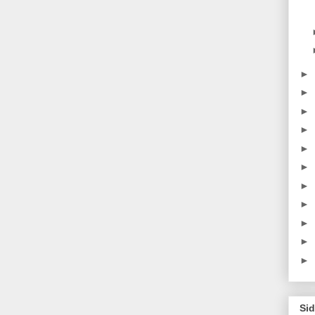
►
►
►
►
►
►
►
►
►
►
►
Sid