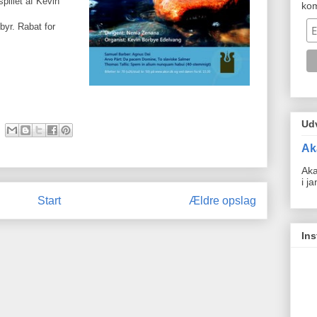
pillet af Kevin
ko
ebyr. Rabat for
Ud
Ak
Aka
i j
Start
Ældre opslag
In