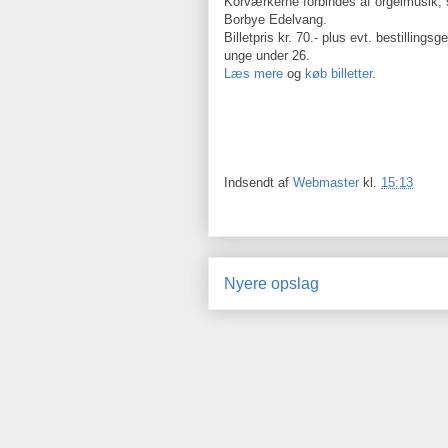
Korværkerne forbindes af orgelmusik, s
Borbye Edelvang.
Billetpris kr. 70.- plus evt. bestillingsg
unge under 26.
Læs mere
og
køb billetter
.
Indsendt af
Webmaster
kl.
15:13
Nyere opslag