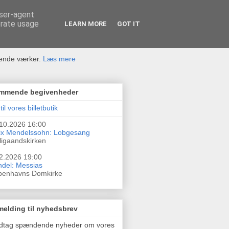
user-agent
erate usage
LEARN MORE
GOT IT
rende værker.
Læs mere
mmende begivenheder
til vores billetbutik
10.2026 16:00
ix Mendelssohn: Lobgesang
ligaandskirken
2.2026 19:00
del: Messias
benhavns Domkirke
melding til nyhedsbrev
dtag spændende nyheder om vores