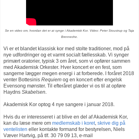
Se en video om, hvordan det er at synge i Akademisk Kor. Video: Peter Stoustrup og Taja
Brenneche.
Vi er et blandet klassisk kor med stolte traditioner, mod på
nye udfordringer og et varmt socialt fællesskab. Vi synger
primært oratorier, typisk 3 om året, som vi opfører sammen
med Akademisk Orkester. Hver koncert er en fest, som
sangerne lægger megen energi i at forberede. I foråret 2018
venter Bottesinis
Requiem
og en koncert efter engelsk
Evensong mønster. Til efteråret glæder vi os til at opføre
Haydns
Skabelsen
.
Akademisk Kor optog 4 nye sangere i januar 2018.
Hvis du er interesseret i at blive en del af Akademisk Kor,
kan du læse mere om
medlemskab i koret
,
skrive dig på
ventelisten
eller kontakte formand for bestyrelsen, Niels
Væver Hartvig, på tlf. 30 79 09 13, e-mail