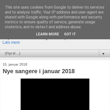
This site uses cookies from Google to deliver its services
Akademisk Orkester og
and to analyze traffic. Your IP address and user-agent are
shared with Google along with performance and security
Kor
metrics to ensure quality of service, generate usage
statistics, and to detect and address abuse.
Akademisk Orkester og Kor er et traditionsrigt ensemble, der
LEARN MORE
GOT IT
tilbyder både klassiske og mere eksperimenterende værker.
Læs mere
▼
15. januar 2018
Nye sangere i januar 2018